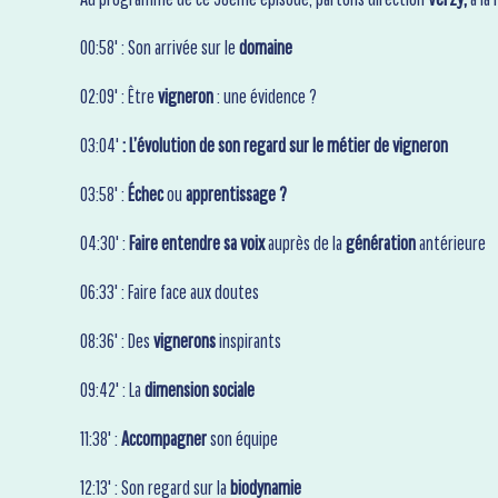
00:58' : Son arrivée sur le
domaine
02:09' : Être
vigneron
: une évidence ?
03:04'
: L’évolution de son regard sur le métier de vigneron
03:58' :
Échec
ou
apprentissage ?
04:30' :
Faire entendre sa voix
auprès de la
génération
antérieure
06:33' : Faire face aux doutes
08:36' : Des
vignerons
inspirants
09:42' : La
dimension sociale
11:38' :
Accompagner
son équipe
12:13' : Son regard sur la
biodynamie