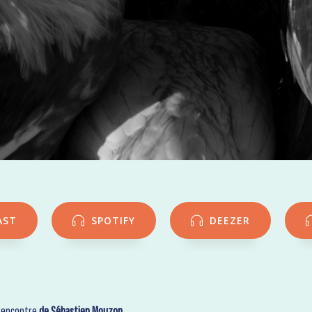
AST
SPOTIFY
DEEZER
 rencontre
de Sébastien Mouzon.