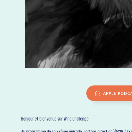
APPLE PODC
Bonjour et bienvenue sur Wine Challenge,
Au programme de ce 98ème épisode, partons direction
Verzy,
à la