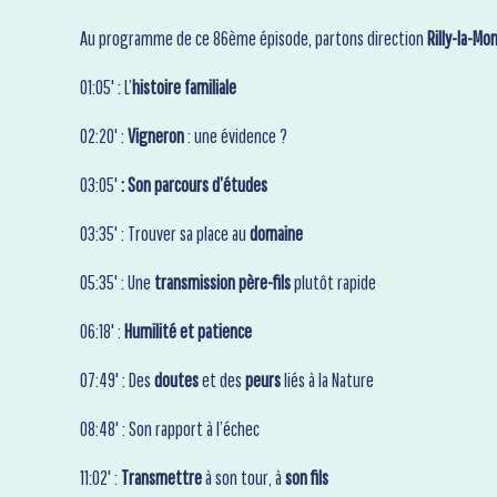
Au programme de ce 86ème épisode, partons direction
Rilly-la-M
01:05' : L’
histoire familiale
02:20' :
Vigneron
: une évidence ?
03:05'
: Son parcours d’études
03:35' : Trouver sa place au
domaine
05:35' : Une
transmission père-fils
plutôt rapide
06:18' :
Humilité et patience
07:49' : Des
doutes
et des
peurs
liés à la Nature
08:48' : Son rapport à l’échec
11:02' :
Transmettre
à son tour, à
son fils