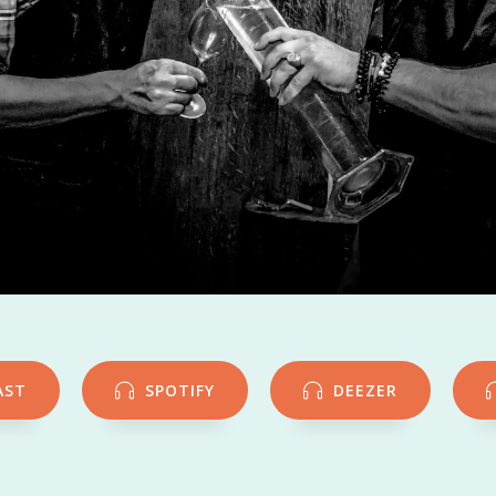
AST
SPOTIFY
DEEZER