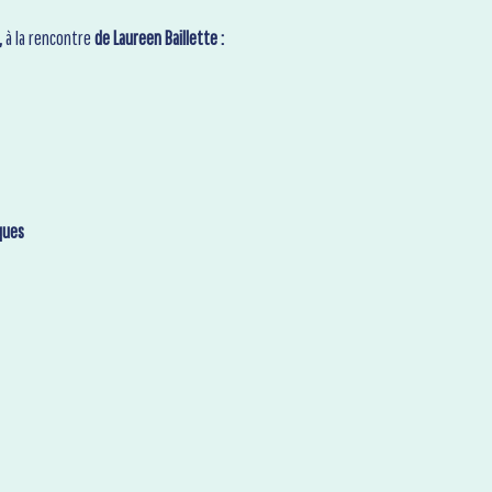
,
à la rencontre
de Laureen Baillette :
ques