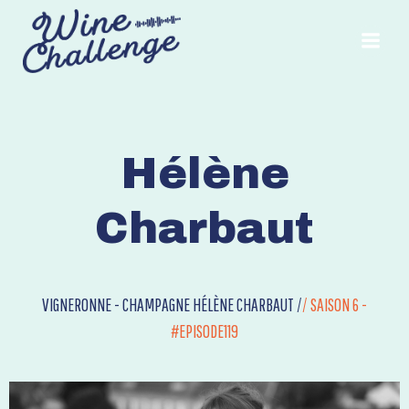
Aller
au
contenu
Hélène
Charbaut
VIGNERONNE - CHAMPAGNE HÉLÈNE CHARBAUT /
/
SAISON 6 -
#EPISODE119