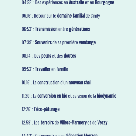
04:55' : Des expériences en
Australie
et en
Bourgogne
06:16' : Retour sur le
domaine familial
de Cindy
06:53' :
Transmission
entre
générations
07:39’ :
Souvenirs
de sa première
vendange
08:14’ : Des
peurs
et des
doutes
09:53’ :
Travailler
en famille
10:16’ : La construction d’un
nouveau chai
11:20’ : La
conversion en bio
et sa vision de la
biodynamie
12:26’ : L’
éco-pâturage
12:59’ : Les
terroirs
de
Villers-Marmery
et de
Verzy
14:43’ : Sa rencontre avec
Sébastien Mouzon