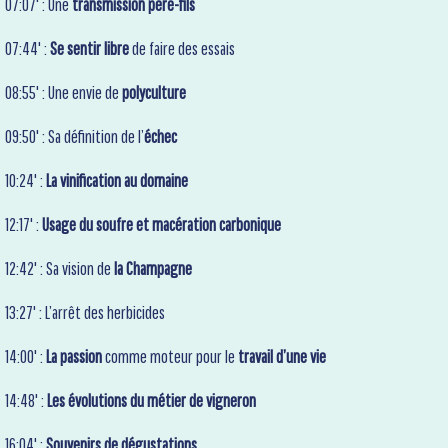
07:07' : Une
transmission père-fils
07:44' :
Se sentir libre
de faire des essais
08:55' : Une envie de
polyculture
09:50' : Sa définition de l’
échec
10:24' :
La vinification au domaine
12:17' :
Usage du soufre et macération carbonique
12:42' : Sa vision de
la Champagne
13:27' : L’arrêt des herbicides
14:00' :
La passion
comme moteur pour le
travail d’une vie
14:48' :
Les évolutions du métier de vigneron
16:04' :
Souvenirs de dégustations…