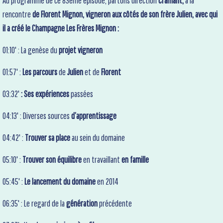
Au programme de ce 83ème épisode, partons direction
Cramant,
à la
rencontre
de Florent Mignon, vigneron aux côtés de son frère Julien, avec qui
il a créé le Champagne Les Frères Mignon :
01:10' : La genèse du
projet vigneron
01:57' :
Les parcours
de
Julien
et de
Florent
03:32'
: Ses expériences
passées
04:13' :
Diverses sources
d’apprentissage
04:42' :
Trouver sa place
au sein du domaine
05:10' :
Trouver son équilibre
en travaillant
en famille
05:45' :
Le lancement du domaine
en 2014
06:35' : Le regard de la
génération
précédente