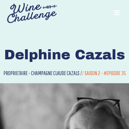
Aller
au
contenu
Delphine Cazals
PROPRIETAIRE - CHAMPAGNE CLAUDE CAZALS /
/
SAISON 2 - #EPISODE 35