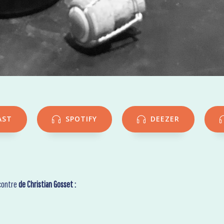
AST
SPOTIFY
DEEZER
ncontre
de Christian Gosset :