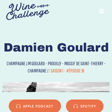
Aller
au
contenu
Damien Goulard
CHAMPAGNE J.M GOULARD - PROUILLY - MASSIF DE SAINT-THIERRY -
CHAMPAGNE /
/
SAISON 1 - #ÉPISODE 18
APPLE PODCAST
SPOTIFY