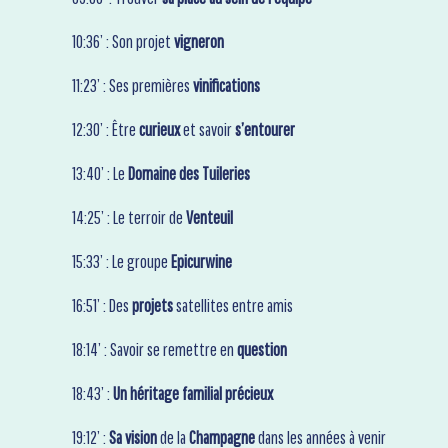
10:36’ : Son projet
vigneron
11:23’ : Ses premières
vinifications
12:30’ : Être
curieux
et savoir
s’entourer
13:40’ : Le
Domaine des Tuileries
14:25’ : Le terroir de
Venteuil
15:33’ : Le groupe
Epicurwine
16:51’ : Des
projets
satellites entre amis
18:14’ : Savoir se remettre en
question
18:43’ :
Un héritage familial précieux
19:12’ :
Sa vision
de la
Champagne
dans les années à venir