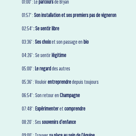
01:00' : Le
parcours
de Bryan
01:57' :
Son installation et ses premiers pas de vigneron
02:54'
: Se sentir libre
03:36' :
Ses choix
et son passage en
bio
04:26' : Se sentir
légitime
05:00' :
Le regard
des autres
05:36' : Vouloir
entreprendre
depuis toujours
06:54' : Son retour en
Champagne
07:48' :
Expérimenter
et
comprendre
08:20’ : Ses
souvenirs d’enfance
09:00’ : Trouver
sa place au sein de l’équipe