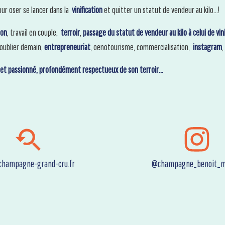
our oser se lancer dans la
vinification
et quitter un statut de vendeur au kilo…!
ion
, travail en couple,
terroir
,
passage du statut de vendeur au kilo à celui de vin
 oublier demain,
entrepreneuriat
, oenotourisme, commercialisation,
instagram
,
t passionné, profondément respectueux de son terroir…
hampagne-grand-cru.fr
@champagne_benoit_m