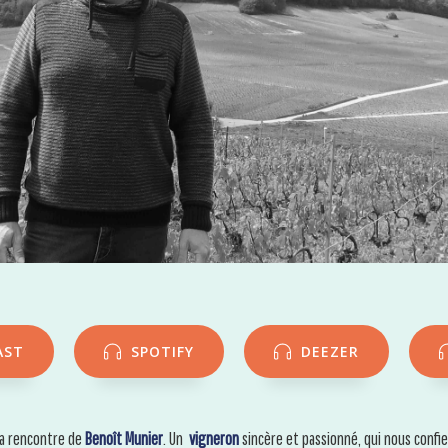
AST
SPOTIFY
DEEZER
 la rencontre de
Benoît Munier
. Un
vigneron
sincère et passionné, qui nous confi