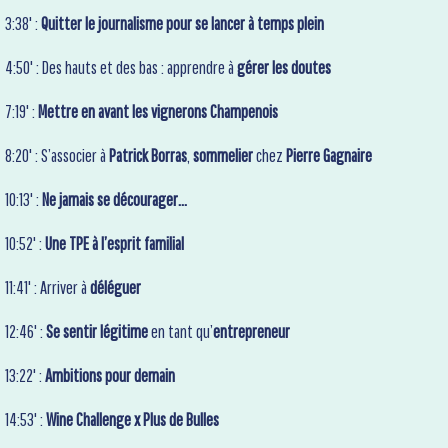
3:38' :
Quitter le journalisme pour se lancer à temps plein
4:50' : Des hauts et des bas : apprendre à
gérer les doutes
7:19' :
Mettre en avant les vignerons Champenois
8:20' : S’associer à
Patrick Borras
,
sommelier
chez
Pierre Gagnaire
10:13' :
Ne jamais se décourager…
10:52' :
Une TPE à l’esprit familial
11:41' : Arriver à
déléguer
12:46' :
Se sentir légitime
en tant qu’
entrepreneur
13:22' :
Ambitions pour demain
14:53' :
Wine Challenge x Plus de Bulles