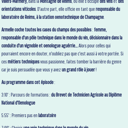
Villers-Marmery,
dans la
Montagne de Reims
, où elle s'occupe
des vins
et
des
orientations viticoles
. D'autre part, elle officie en tant que
responsable du
laboratoire de Reims, à la station oenotechnique de Champagne
.
Armelle coche toutes les cases du champs des possibles
:
femme,
responsable d'un pôle technique dans le monde du vin, décisionnaire dans la
conduite d'un vignoble et oenologue aguérrie...
Alors pour celles qui
pourraient encore en douter, n'oubliez pas que c'est aussi à votre portée. Si
ces
métiers techniques
vous passionne, faites tomber la barrière du genre
car je suis persuadée que vous y avez
un grand rôle à jouer
!
Au programme dans cet épisode
:
3:10' : Parcours de formations :
du Brevet de Technicien Agricole au Diplôme
National d'Oenologue
5:55' : Premiers pas en
laboratoire
7:00' : Choisir
une voie technique dans le monde du vin