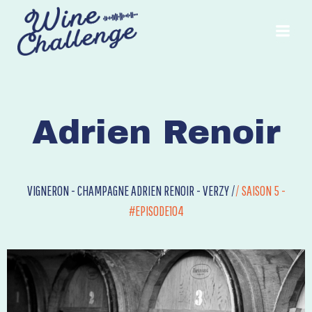
Aller
au
contenu
Adrien Renoir
VIGNERON - CHAMPAGNE ADRIEN RENOIR - VERZY /
/
SAISON 5 -
#EPISODE104