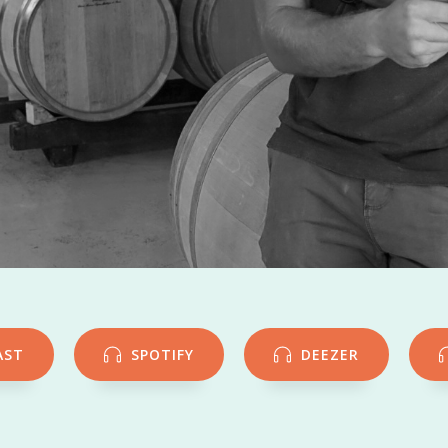
AST
SPOTIFY
DEEZER