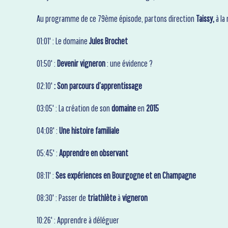
Au programme de ce 79ème épisode, partons direction
Taissy,
à la
01:01' : Le domaine
Jules Brochet
01:50' :
Devenir vigneron
: une évidence ?
02:10'
: Son parcours d’apprentissage
03:05' : La création de son
domaine
en
2015
04:08' :
Une histoire familiale
05:45' :
Apprendre en observant
08:11' :
Ses expériences en Bourgogne et en Champagne
08:30' : Passer de
triathlète
à
vigneron
10:26' : Apprendre à déléguer