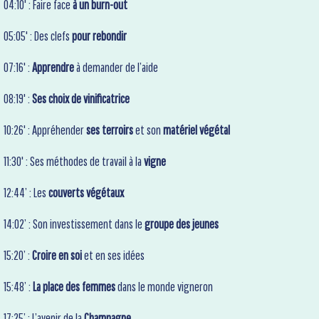
04:10' : Faire face
à un burn-out
05:05' : Des clefs
pour rebondir
07:16' :
Apprendre
à demander de l’aide
08:19' :
Ses choix de vinificatrice
10:26' : Appréhender
ses terroirs
et son
matériel végétal
11:30' : Ses méthodes de travail à la
vigne
12:44’ : Les
couverts végétaux
14:02’ : Son investissement dans le
groupe des jeunes
15:20’ :
Croire en soi
et en ses idées
15:48’ :
La place des femmes
dans le monde vigneron
17:25’ : L’avenir de la
Champagne