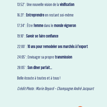
13:52' : Une nouvelle vision de la
vinification
16:21' :
Entreprendre
en restant soi-même
17:34' : Être
femme
dans le
monde vigneron
19:10' :
Savoir se faire confiance
22:00’ :
10 ans pour remodeler ses marchés à l’export
24:05' : Envisager
sa propre
transmission
28:05' :
Son dîner parfait…
Belle écoute à toutes et à tous !
Crédit Photo : Marie Doyard – Champagne André Jacquart