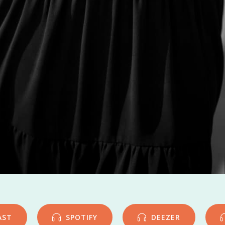
AST
SPOTIFY
DEEZER