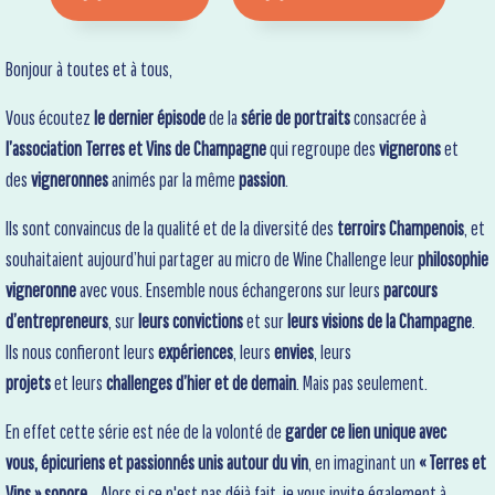
Bonjour à toutes et à tous,
Vous écoutez
le dernier épisode
de la
série de portraits
consacrée à
l’association Terres et Vins de Champagne
qui regroupe des
vignerons
et
des
vigneronnes
animés par la même
passion
.
Ils sont convaincus de la qualité et de la diversité des
terroirs Champenois
, et
souhaitaient aujourd’hui partager au micro de Wine Challenge leur
philosophie
vigneronne
avec vous. Ensemble nous échangerons sur leurs
parcours
d’entrepreneurs
, sur
leurs convictions
et sur
leurs visions de la Champagne
.
Ils nous confieront leurs
expériences
, leurs
envies
, leurs
projets
et leurs
challenges d’hier et de demain
. Mais pas seulement.
En effet cette série est née de la volonté de
garder ce lien unique avec
vous, épicuriens et passionnés unis autour du vin
, en imaginant un
« Terres et
Vins » sonore
... Alors si ce n'est pas déjà fait, je vous invite également à