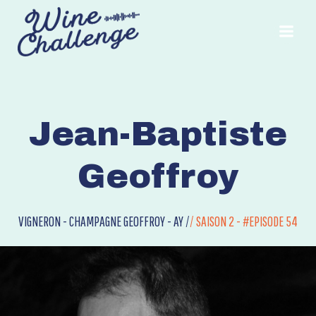
Aller
au
contenu
Jean-Baptiste
Geoffroy
VIGNERON - CHAMPAGNE GEOFFROY - AY /
/
SAISON 2 - #EPISODE 54