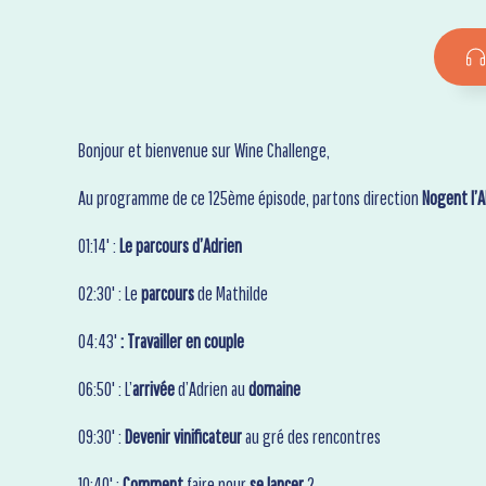
Bonjour et bienvenue sur Wine Challenge,
Au programme de ce 125ème épisode, partons direction
Nogent l’
01:14' :
Le parcours d’Adrien
02:30' : Le
parcours
de Mathilde
04:43'
: Travailler en couple
06:50' : L’
arrivée
d’Adrien au
domaine
09:30' :
Devenir vinificateur
au gré des rencontres
10:40' :
Comment
faire pour
se lancer
?