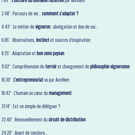
1:45' :
L’histoire du domaine racontée
par Aurélien
2:48' :
Parcours de vie…
comment s’adapter ?
4:43' : Le métier de
vigneron
: abnégation et don de soi…
6:05' : Observations,
instinct
et sources d’inspiration
8:25' : Adaptation et
bon sens paysan
11
:02' : Compréhension du
terroir
et changement de
philosophie vigneronne
16:30' :
L’entrepreneuriat
vu par Aurélien
18:42' : L’humain au cœur du
management
21:14' : Est-ce simple de déléguer ?
22:40' : Renouvellement du
circuit de distribution
24:20' :
Avant de conclure…