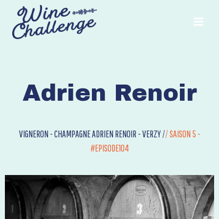
Aller
au
contenu
Adrien Renoir
VIGNERON - CHAMPAGNE ADRIEN RENOIR - VERZY /
/
SAISON 5 -
#EPISODE104