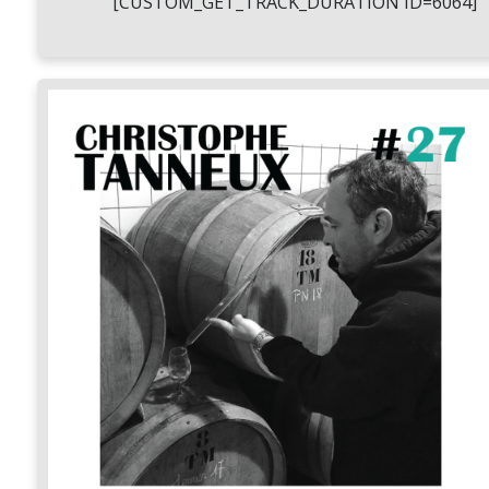
[CUSTOM_GET_TRACK_DURATION ID=6064]